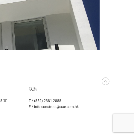
联系
8 室
T / (852) 2381 2888
E / info.construct@uae.com.hk