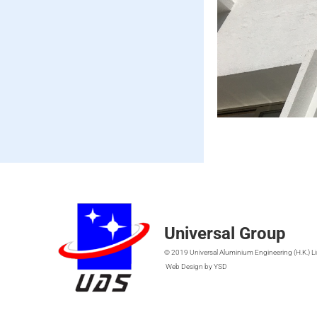
Universal Group
© 2019 Universal Aluminium Engineering (H.K.) L
Web Design
by YSD