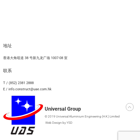
地址
香港大角咀道 38 号新九龙广场 1007-08 室
联系
T / (852) 2381 2888
E / info.construct@uae.com.hk
Universal Group
© 2019 Universal Aluminium Engineering (H.K.) Limited
Web Design
by YSD