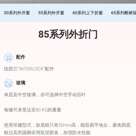
50系列外开窗
55系列外开窗
60系列上下折窗
65系列断桥
85系列外折门
配件
纽西兰”INTERLOCK”配件
玻璃
单层及中空玻璃，亦可选择中空手动百叶
每辘可承受达至80 KG的重量
使用吊辘型式，故底框只有50mm高，能容易平地台，避免因底
框过高而踢脚采用双层胶条，加强防水性能