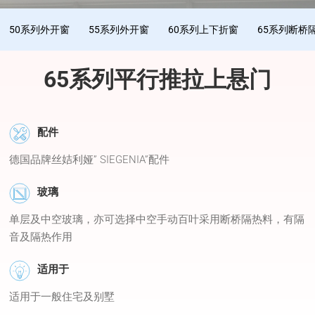
50系列外开窗
55系列外开窗
60系列上下折窗
65系列断桥
65系列平行推拉上悬门
配件
德国品牌丝姞利娅” SIEGENIA”配件
玻璃
单层及中空玻璃，亦可选择中空手动百叶采用断桥隔热料，有隔
音及隔热作用
适用于
适用于一般住宅及别墅