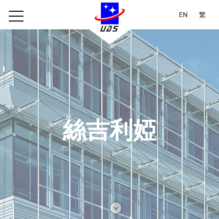
EN
繁
絲吉利婭