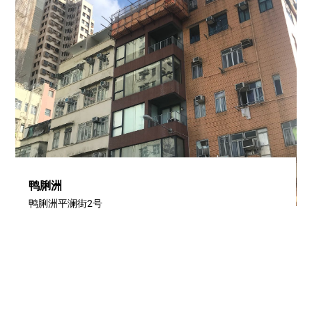
鸭脷洲
鸭脷洲平澜街2号