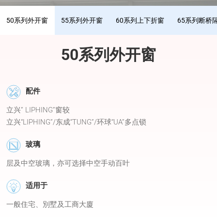
50系列外开窗
55系列外开窗
60系列上下折窗
65系列断桥
50系列外开窗
配件
立兴” LIPHING”窗较
立兴“LIPHING”/东成“TUNG”/环球“UA”多点锁
玻璃
层及中空玻璃，亦可选择中空手动百叶
适用于
一般住宅、別墅及工商大廈