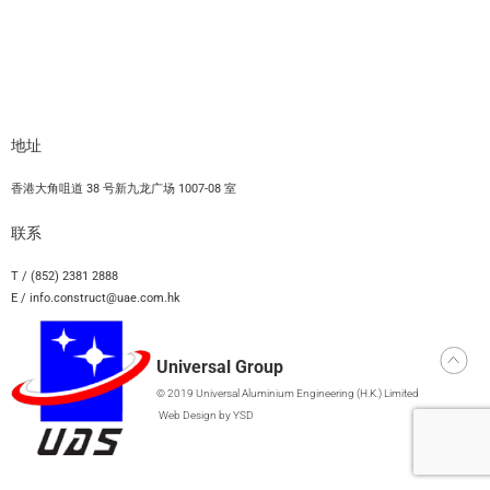
地址
香港大角咀道 38 号新九龙广场 1007-08 室
联系
T / (852) 2381 2888
E / info.construct@uae.com.hk
Universal Group
© 2019 Universal Aluminium Engineering (H.K.) Limited
Web Design
by YSD