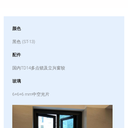
颜色
黑色 (ST-13)
配件
国内TD14多点锁及立兴窗较
玻璃
6+6+6 mm中空光片