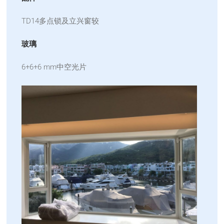
TD14多点锁及立兴窗较
玻璃
6+6+6 mm中空光片