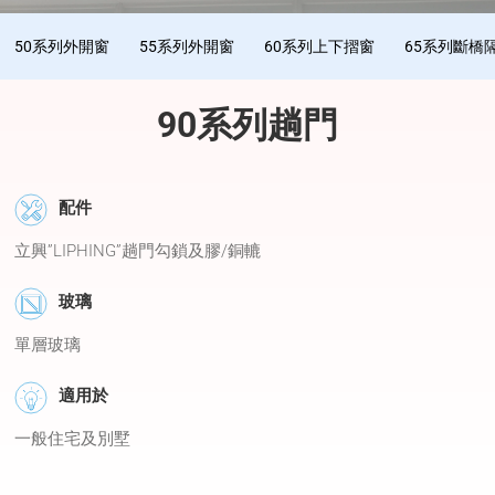
50系列外開窗
55系列外開窗
60系列上下摺窗
65系列斷橋
90系列趟門
配件
立興”LIPHING”趟門勾鎖及膠/銅轆
玻璃
單層玻璃
適用於
一般住宅及別墅