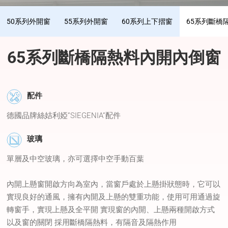
50系列外開窗
55系列外開窗
60系列上下摺窗
65系列斷橋
65系列斷橋隔熱料內開內倒窗
配件
德國品牌絲姞利婭”SIEGENIA”配件
玻璃
單層及中空玻璃，亦可選擇中空手動百葉
內開上懸窗開啟方向為室內，當窗戶處於上懸掛狀態時，它可以
實現良好的通風，擁有內開及上懸的雙重功能，使用可用通過旋
轉窗手，實現上懸及全平開 實現窗的內開、上懸兩種開啟方式
以及窗的關閉 採用斷橋隔熱料，有隔音及隔熱作用