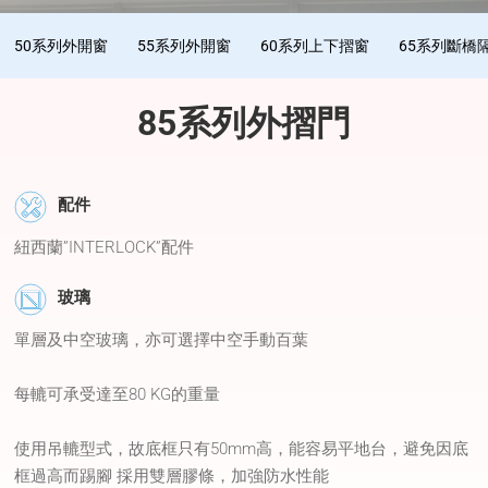
50系列外開窗
55系列外開窗
60系列上下摺窗
65系列斷橋
85系列外摺門
配件
紐西蘭”INTERLOCK”配件
玻璃
單層及中空玻璃，亦可選擇中空手動百葉
每轆可承受達至80 KG的重量
使用吊轆型式，故底框只有50mm高，能容易平地台，避免因底
框過高而踢腳 採用雙層膠條，加強防水性能