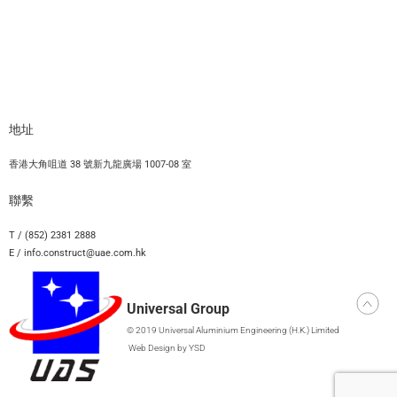
地址
香港大角咀道 38 號新九龍廣場 1007-08 室
聯繫
T / (852) 2381 2888
E / info.construct@uae.com.hk
Universal Group
© 2019 Universal Aluminium Engineering (H.K.) Limited
Web Design
by YSD