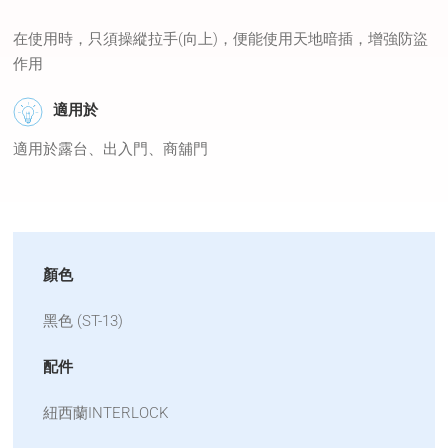
在使用時，只須操縱拉手(向上)，便能使用天地暗插，增強防盜
作用
適用於
適用於露台、出入門、商舖門
顏色
黑色 (ST-13)
配件
紐西蘭INTERLOCK