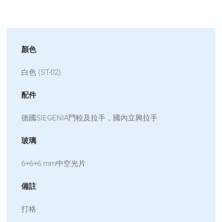
顏色
白色 (ST-02)
配件
德國SIEGENIA門較及拉手，國內立興拉手
玻璃
6+6+6 mm中空光片
備註
打格