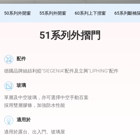
50系列外開窗
55系列外開窗
60系列上下摺窗
65系列斷橋
51系列外摺門
配件
德國品牌絲姞利婭”SIEGENIA”配件及立興”LIPHING”配件
玻璃
單層及中空玻璃，亦可選擇中空手動百葉
採用雙層膠條，加強防水性能
適用於
適用於露台、出入門、玻璃屋