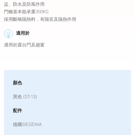
盜、防水及防風作用
門轆基本能承重300KG
採用斷橋隔熱料，有隔音及隔熱作用
適用於
適用於露台門及趟窗
顏色
黑色 (ST-13)
配件
德國SIEGENIA