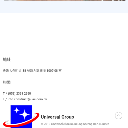
地址
香港大角咀道 38 號新九龍廣場 1007-08 室
聯繫
T / (852) 2381 2888
E / info.construct@uae.com.hk
Universal Group
© 2019 Universal Aluminium Engineering (H.K.) Limited