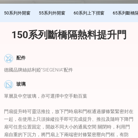
50系列外開窗
55系列外開窗
60系列上下摺窗
65系列斷橋
150系列斷橋隔熱料提升門
配件
德國品牌絲姞利婭”SIEGENIA”配件
玻璃
單層及中空玻璃，亦可選擇中空手動百葉
門扇提升時可靈活推拉，放下門時扇和門框通過膠條緊緊密封在
一起，在使用上只須操縱拉手即可完成提升、推拉及隨時下降門
扇可任意位置固定，開啟不同大小的通風空間 關閉時，利用門
扇自重的下沉力，將門扇上下兩端密封條緊密壓向門框，有防