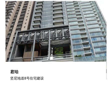
君珀
坚尼地道8号住宅建设