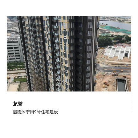
龙誉
启德沐宁街9号住宅建设