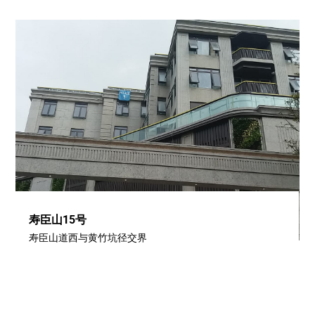
寿臣山15号
寿臣山道西与黄竹坑径交界