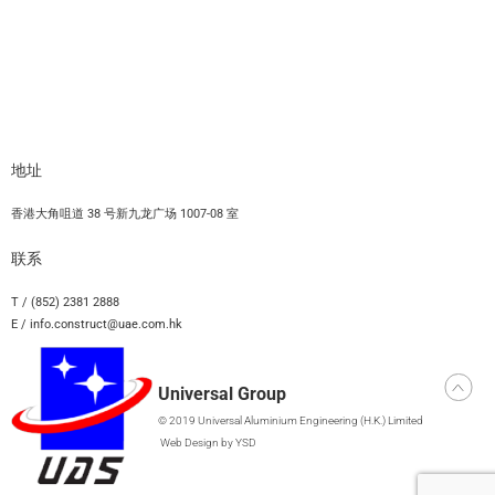
地址
香港大角咀道 38 号新九龙广场 1007-08 室
联系
T / (852) 2381 2888
E / info.construct@uae.com.hk
Universal Group
© 2019 Universal Aluminium Engineering (H.K.) Limited
Web Design
by YSD