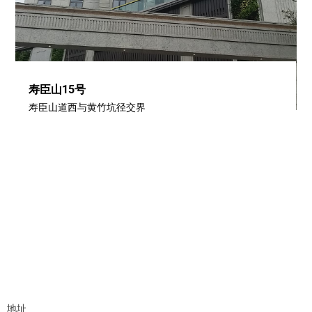
寿臣山15号
寿臣山道西与黄竹坑径交界
地址