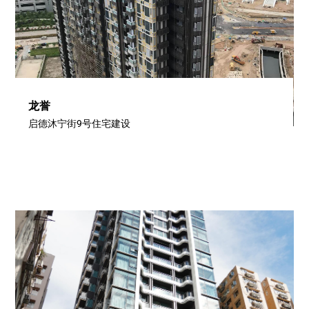
龙誉
启德沐宁街9号住宅建设