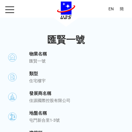
EN
簡
匯賢一號
物業名稱
匯賢一號
類型
住宅樓宇
發展商名稱
佳源國際控股有限公司
地盤名稱
屯門新合里1-3號