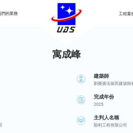
我們的業務
工程案
寓成峰
建築師
劉榮廣伍振民建築師
完成年份
2025
主判人名稱
司
顯利工程有限公司