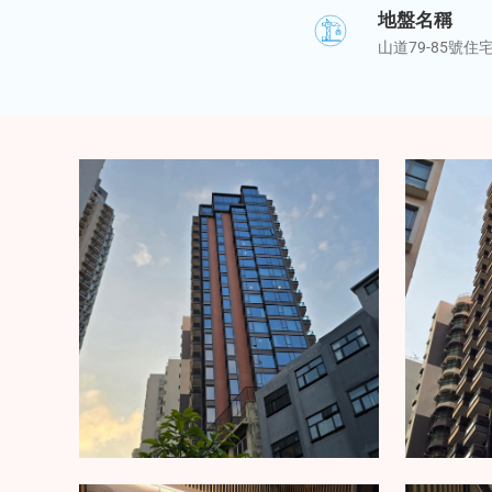
地盤名稱
山道79-85號住