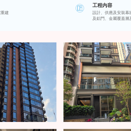
工程內容
宅重建
設計、供應及安裝幕
及鋁門、金屬覆蓋層