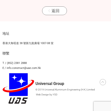
返回
地址
香港大角咀道 38 號新九龍廣場 1007-08 室
聯繫
T / (852) 2381 2888
E / info.construct@uae.com.hk
Universal Group
© 2019 Universal Aluminium Engineering (H.K.) Limited
Web Design
by YSD