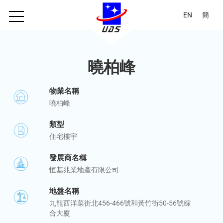
EN
簡
曉柏峰
物業名稱
曉柏峰
類型
住宅樓宇
發展商名稱
恒基兆業地產有限公司
地盤名稱
九龍西洋菜街北456-466號和黃竹街50-56號綜
合大廈