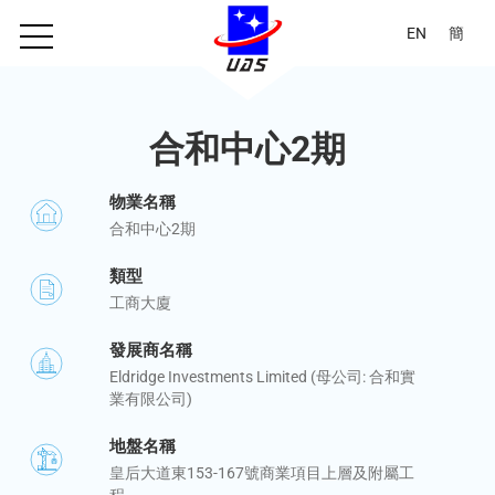
EN
簡
合和中心2期
物業名稱
合和中心2期
類型
工商大廈
發展商名稱
Eldridge Investments Limited (母公司: 合和實
業有限公司)
地盤名稱
皇后大道東153-167號商業項目上層及附屬工
程